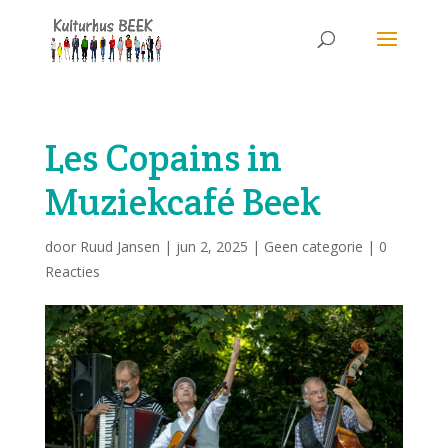
Les Copains in
Muziekcafé Beek
door
Ruud Jansen
|
jun 2, 2025
|
Geen categorie
|
0
Reacties