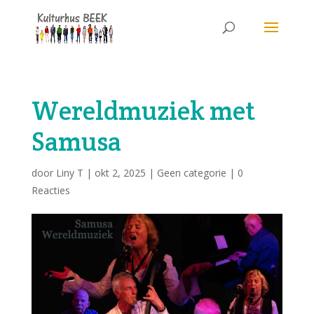
Wereldmuziek met
Samusa
door
Liny T
|
okt 2, 2025
|
Geen categorie
|
0
Reacties